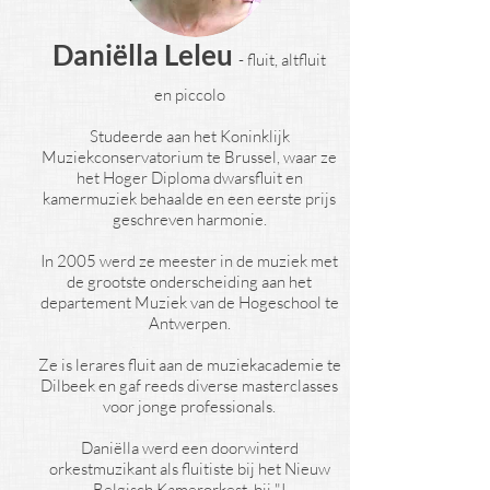
Daniëlla Leleu
-
fluit, altfluit
en piccolo
Studeerde aan het Koninklijk
Muziekconservatorium te Brussel, waar ze
het Hoger Diploma dwarsfluit en
kamermuziek behaalde en een eerste prijs
geschreven harmonie.
In 2005 werd ze meester in de muziek met
de grootste onderscheiding aan het
departement Muziek van de Hogeschool te
Antwerpen.
Ze is lerares fluit aan de muziekacademie te
Dilbeek en gaf reeds diverse masterclasses
voor jonge professionals.
Daniëlla werd een doorwinterd
orkestmuzikant als fluitiste bij het Nieuw
Belgisch Kamerorkest, bij "I