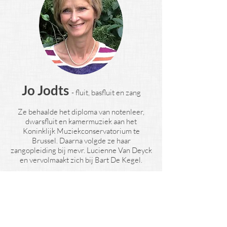
Jo Jodts
-
fluit, basfluit en zang
Ze behaalde het diploma van notenleer,
dwarsfluit en kamermuziek aan het
Koninklijk Muziekconservatorium te
Brussel. Daarna volgde ze haar
zangopleiding bij mevr. Lucienne Van Deyck
en vervolmaakt zich bij Bart De Kegel.
Ze zong bij het vocaal ensemble Ex
Tempore o.l.v. Florian Heyerick.
Ook deed ze verschillende producties in
binnen- en buitenland met
La Petite