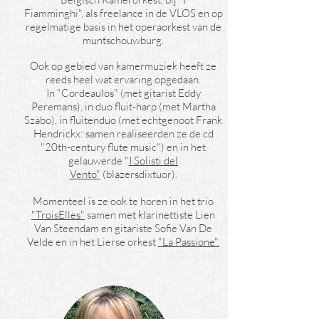
Fiamminghi", als freelance in de VLOS en op
regelmatige basis in het operaorkest van de
muntschouwburg.
Ook op gebied van kamermuziek heeft ze
reeds heel wat ervaring opgedaan.
In "Cordeaulos" (met gitarist Eddy
Peremans), in duo fluit-harp (met Martha
Szabo), in fluitenduo (met echtgenoot Frank
Hendrickx: samen realiseerden ze de cd
"20th-century flute music") en in het
gelauwerde "
I Solisti del
Vento"
(blazersdixtuor).
Momenteel is ze ook te horen in het trio
"TroisElles"
samen met klarinettiste Lien
Van Steendam en gitariste Sofie Van De
Velde en in het Lierse orkest
"La Passione".